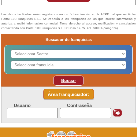
Los datos facilitados serán registrados en un fichero inscrito en la AEPD del que es titular
Portal 100Franquicias S.L.. Se cederán a las franquicias de las que solicite información y
autoriza a recibir información comercial. Tiene derecho al acceso, rectificación y cancelación
contactando con Portal 100Franquicias S.L. C/ Coso 67-75, 4ºF, 50001(Zaragoza).
Buscador de franquicias
Buscar
Área franquiciador:
Usuario
Contraseña