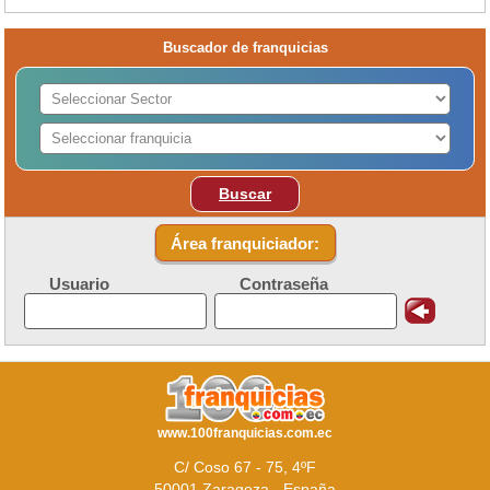
Buscador de franquicias
Buscar
Área franquiciador:
Usuario
Contraseña
www.100franquicias.com.ec
C/ Coso 67 - 75, 4ºF
50001 Zaragoza - España