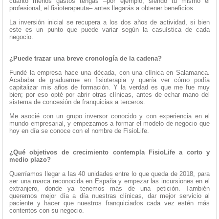
cuanto menos gastos tengas –por ejemplo, siendo tú mismo el
profesional, el fisioterapeuta– antes llegarás a obtener beneficios.
La inversión inicial se recupera a los dos años de actividad, si bien
este es un punto que puede variar según la casuística de cada
negocio.
¿Puede trazar una breve cronología de la cadena?
Fundé la empresa hace una década, con una clínica en Salamanca.
Acababa de graduarme en fisioterapia y quería ver cómo podía
capitalizar mis años de formación. Y la verdad es que me fue muy
bien; por eso opté por abrir otras clínicas, antes de echar mano del
sistema de concesión de franquicias a terceros.
Me asocié con un grupo inversor conocido y con experiencia en el
mundo empresarial, y empezamos a formar el modelo de negocio que
hoy en día se conoce con el nombre de FisioLife.
¿Qué objetivos de crecimiento contempla FisioLife a corto y
medio plazo?
Querríamos llegar a las 40 unidades entre lo que queda de 2018, para
ser una marca reconocida en España y empezar las incursiones en el
extranjero, donde ya tenemos más de una petición. También
queremos mejor día a día nuestras clínicas, dar mejor servicio al
paciente y hacer que nuestros franquiciados cada vez estén más
contentos con su negocio.