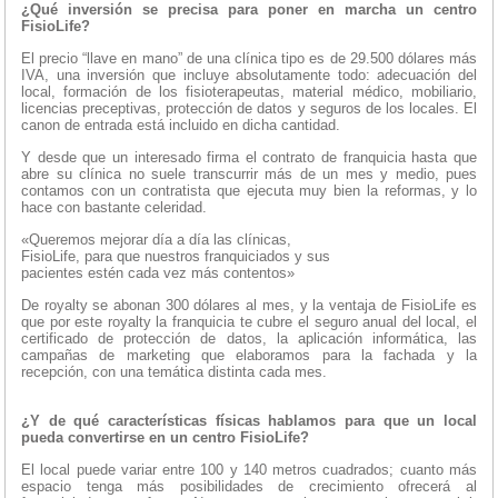
¿Qué inversión se precisa para poner en marcha un centro
FisioLife?
El precio “llave en mano” de una clínica tipo es de 29.500 dólares más
IVA, una inversión que incluye absolutamente todo: adecuación del
local, formación de los fisioterapeutas, material médico, mobiliario,
licencias preceptivas, protección de datos y seguros de los locales. El
canon de entrada está incluido en dicha cantidad.
Y desde que un interesado firma el contrato de franquicia hasta que
abre su clínica no suele transcurrir más de un mes y medio, pues
contamos con un contratista que ejecuta muy bien la reformas, y lo
hace con bastante celeridad.
«Queremos mejorar día a día las clínicas,
FisioLife, para que nuestros franquiciados y sus
pacientes estén cada vez más contentos»
De royalty se abonan 300 dólares al mes, y la ventaja de FisioLife es
que por este royalty la franquicia te cubre el seguro anual del local, el
certificado de protección de datos, la aplicación informática, las
campañas de marketing que elaboramos para la fachada y la
recepción, con una temática distinta cada mes.
¿Y de qué características físicas hablamos para que un local
pueda convertirse en un centro FisioLife?
El local puede variar entre 100 y 140 metros cuadrados; cuanto más
espacio tenga más posibilidades de crecimiento ofrecerá al