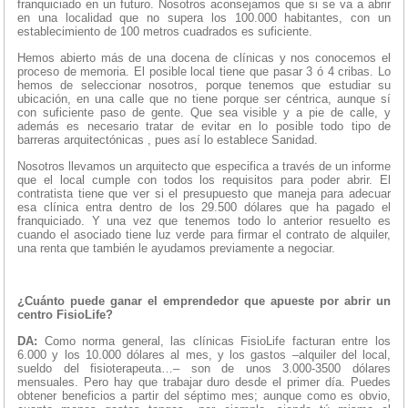
franquiciado en un futuro. Nosotros aconsejamos que si se va a abrir
en una localidad que no supera los 100.000 habitantes, con un
establecimiento de 100 metros cuadrados es suficiente.
Hemos abierto más de una docena de clínicas y nos conocemos el
proceso de memoria. El posible local tiene que pasar 3 ó 4 cribas. Lo
hemos de seleccionar nosotros, porque tenemos que estudiar su
ubicación, en una calle que no tiene porque ser céntrica, aunque sí
con suficiente paso de gente. Que sea visible y a pie de calle, y
además es necesario tratar de evitar en lo posible todo tipo de
barreras arquitectónicas , pues así lo establece Sanidad.
Nosotros llevamos un arquitecto que especifica a través de un informe
que el local cumple con todos los requisitos para poder abrir. El
contratista tiene que ver si el presupuesto que maneja para adecuar
esa clínica entra dentro de los 29.500 dólares que ha pagado el
franquiciado. Y una vez que tenemos todo lo anterior resuelto es
cuando el asociado tiene luz verde para firmar el contrato de alquiler,
una renta que también le ayudamos previamente a negociar.
¿Cuánto puede ganar el emprendedor que apueste por abrir un
centro FisioLife?
DA:
Como norma general, las clínicas FisioLife facturan entre los
6.000 y los 10.000 dólares al mes, y los gastos –alquiler del local,
sueldo del fisioterapeuta…– son de unos 3.000-3500 dólares
mensuales. Pero hay que trabajar duro desde el primer día. Puedes
obtener beneficios a partir del séptimo mes; aunque como es obvio,