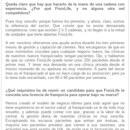
Queda claro que hay que hacerlo de la mano de una cadena con
experiencia. ¿Por qué FisioLife, y no alguna otra red
competidora?
Pues muy sencillo: porque fuimos los primeros, y ahora, claro, somos
la referencia del sector. Que conste que no existe demasiada
competencia: creo que existen 2 ó 3 cadenas, y no llegan ni a la mitad
de unidades que tiene abiertas FisioLife.
A ver: nosotros ofrecemos una ayuda activa durante los tres primeros
meses de gestión y captación de clientes. Nos encargamos de que en
esos momentos cruciales para cualquier negocio nuevo, las clínicas
de nuestros nuevos franquiciados tengan pacientes. Ojo, y hablamos
de que un centro FisioLife puede tener unos 250 pacientes desde el
primer mes. Y tener esa demanda en una clínica privada desde el
mismo momento de su apertura es muy meritorio. A partir del tercer
mes es el franquiciado el que se hace cargo de su promoción, pero ya
lo tiene todo encarrilado, con 80 ó 90 pacientes por semana.
¿Qué requisitos ha de reunir un candidato para que FisioLife le
conceda una licencia de franquicia para operar bajo su marca?
Hemos creado el modelo de negocio idóneo para todo aquel que no
tiene experiencia en el sector salud: al franquiciado se le da todo muy
resuelto, y además puede contar con que, gracias a la labor de la
central, la gestión diaria de nuestras clínicas es muy sencilla.
Exceptuando los escasos pacientes que entran por mutuas, la
mayoría son pacientes privados que vienen a sus sesiones, una
actividad que está exenta de IVA, de modo que la facturación no es