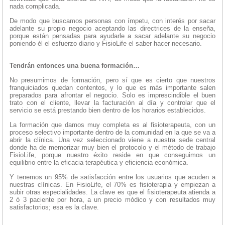
nada complicada.
De modo que buscamos personas con ímpetu, con interés por sacar
adelante su propio negocio aceptando las directrices de la enseña,
porque están pensadas para ayudarle a sacar adelante su negocio
poniendo él el esfuerzo diario y FisioLife el saber hacer necesario.
Tendrán entonces una buena formación…
No presumimos de formación, pero sí que es cierto que nuestros
franquiciados quedan contentos, y lo que es más importante salen
preparados para afrontar el negocio. Solo es imprescindible el buen
trato con el cliente, llevar la facturación al día y controlar que el
servicio se está prestando bien dentro de los horarios establecidos.
La formación que damos muy completa es al fisioterapeuta, con un
proceso selectivo importante dentro de la comunidad en la que se va a
abrir la clínica. Una vez seleccionado viene a nuestra sede central
donde ha de memorizar muy bien el protocolo y el método de trabajo
FisioLife, porque nuestro éxito reside en que conseguimos un
equilibrio entre la eficacia terapéutica y eficiencia económica.
Y tenemos un 95% de satisfacción entre los usuarios que acuden a
nuestras clínicas. En FisioLife, el 70% es fisioterapia y empiezan a
subir otras especialidades. La clave es que el fisioterapeuta atienda a
2 ó 3 paciente por hora, a un precio módico y con resultados muy
satisfactorios; esa es la clave.