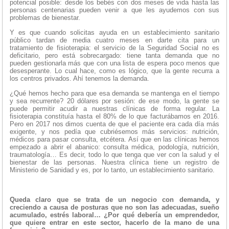
potencial posible: desde los bebés con dos meses de vida hasta las
personas centenarias pueden venir a que les ayudemos con sus
problemas de bienestar.
Y es que cuando solicitas ayuda en un establecimiento sanitario
público tardan de media cuatro meses en darte cita para un
tratamiento de fisioterapia: el servicio de la Seguridad Social no es
deficitario, pero está sobrecargado: tiene tanta demanda que no
pueden gestionarla más que con una lista de espera poco menos que
desesperante. Lo cual hace, como es lógico, que la gente recurra a
los centros privados. Ahí tenemos la demanda.
¿Qué hemos hecho para que esa demanda se mantenga en el tiempo
y sea recurrente? 20 dólares por sesión: de ese modo, la gente se
puede permitir acudir a nuestras clínicas de forma regular. La
fisioterapia constituía hasta el 80% de lo que facturábamos en 2016.
Pero en 2017 nos dimos cuenta de que el paciente era cada día más
exigente, y nos pedía que cubriésemos más servicios: nutrición,
médicos para pasar consulta, etcétera. Así que en las clínicas hemos
empezado a abrir el abanico: consulta médica, podología, nutrición,
traumatología… Es decir, todo lo que tenga que ver con la salud y el
bienestar de las personas. Nuestra clínica tiene un registro de
Ministerio de Sanidad y es, por lo tanto, un establecimiento sanitario.
Queda claro que se trata de un negocio con demanda, y
creciendo a causa de posturas que no son las adecuadas, sueño
acumulado, estrés laboral… ¿Por qué debería un emprendedor,
que quiere entrar en este sector, hacerlo de la mano de una