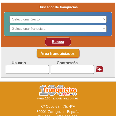
Buscador de franquicias
Buscar
Área franquiciador:
Usuario
Contraseña
www.100franquicias.com.ec
C/ Coso 67 - 75, 4ºF
50001 Zaragoza - España