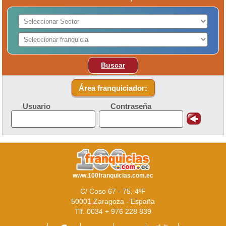
Buscar
Área franquiciador:
Usuario
Contraseña
www.100franquicias.com.ec
C/ Coso 67 - 75, 4ºF
50001 Zaragoza - España
Tlf. 0034 + 976 228 839