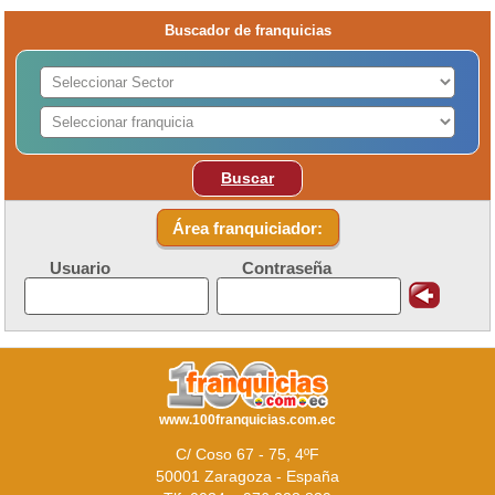
Buscador de franquicias
Buscar
Área franquiciador:
Usuario
Contraseña
www.100franquicias.com.ec
C/ Coso 67 - 75, 4ºF
50001 Zaragoza - España