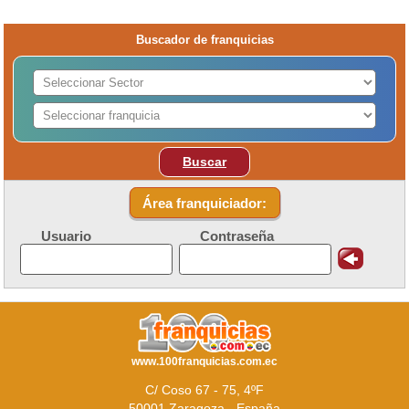
Buscador de franquicias
Buscar
Área franquiciador:
Usuario
Contraseña
www.100franquicias.com.ec
C/ Coso 67 - 75, 4ºF
50001 Zaragoza - España