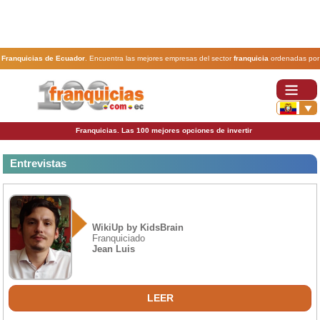
Franquicias de Ecuador
. Encuentra las mejores empresas del sector
franquicia
ordenadas por
actividad. En www.100franquicias.com.ec encontrarás las
franquicias
más rentables, baratas y
seguras.
Franquicias. Las 100 mejores opciones de invertir
Entrevistas
WikiUp by KidsBrain
Franquiciado
Jean Luis
LEER