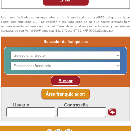
Enviar
Los datos facilitados serán registrados en un fichero inscrito en la AEPD del que es titular
Portal 100Franquicias S.L.. Se cederán a las franquicias de las que solicite información y
autoriza a recibir información comercial. Tiene derecho al acceso, rectificación y cancelación
contactando con Portal 100Franquicias S.L. C/ Coso 67-75, 4ºF, 50001(Zaragoza).
Buscador de franquicias
Buscar
Área franquiciador:
Usuario
Contraseña