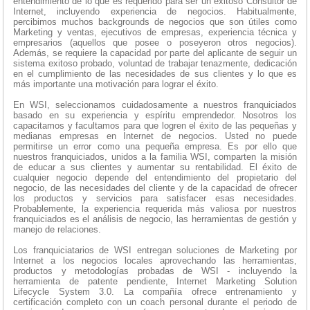
entendimiento de lo que es requerido para ser un exitoso Consultor de
Internet, incluyendo experiencia de negocios. Habitualmente,
percibimos muchos backgrounds de negocios que son útiles como
Marketing y ventas, ejecutivos de empresas, experiencia técnica y
empresarios (aquellos que posee o poseyeron otros negocios).
Además, se requiere la capacidad por parte del aplicante de seguir un
sistema exitoso probado, voluntad de trabajar tenazmente, dedicación
en el cumplimiento de las necesidades de sus clientes y lo que es
más importante una motivación para lograr el éxito.
En WSI, seleccionamos cuidadosamente a nuestros franquiciados
basado en su experiencia y espíritu emprendedor. Nosotros los
capacitamos y facultamos para que logren el éxito de las pequeñas y
medianas empresas en Internet de negocios. Usted no puede
permitirse un error como una pequeña empresa. Es por ello que
nuestros franquiciados, unidos a la familia WSI, comparten la misión
de educar a sus clientes y aumentar su rentabilidad. El éxito de
cualquier negocio depende del entendimiento del propietario del
negocio, de las necesidades del cliente y de la capacidad de ofrecer
los productos y servicios para satisfacer esas necesidades.
Probablemente, la experiencia requerida más valiosa por nuestros
franquiciados es el análisis de negocio, las herramientas de gestión y
manejo de relaciones.
Los franquiciatarios de WSI entregan soluciones de Marketing por
Internet a los negocios locales aprovechando las herramientas,
productos y metodologías probadas de WSI - incluyendo la
herramienta de patente pendiente, Internet Marketing Solution
Lifecycle System 3.0. La compañía ofrece entrenamiento y
certificación completo con un coach personal durante el periodo de