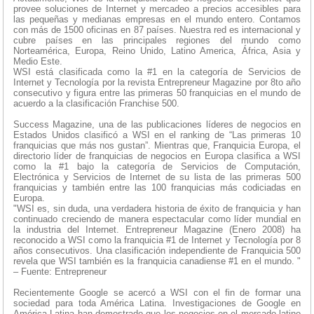
provee soluciones de Internet y mercadeo a precios accesibles para
las pequeñas y medianas empresas en el mundo entero. Contamos
con más de 1500 oficinas en 87 países. Nuestra red es internacional y
cubre países en las principales regiones del mundo como
Norteamérica, Europa, Reino Unido, Latino America, África, Asia y
Medio Este.
WSI está clasificada como la #1 en la categoría de Servicios de
Internet y Tecnología por la revista Entrepreneur Magazine por 8to año
consecutivo y figura entre las primeras 50 franquicias en el mundo de
acuerdo a la clasificación Franchise 500.
Success Magazine, una de las publicaciones líderes de negocios en
Estados Unidos clasificó a WSI en el ranking de “Las primeras 10
franquicias que más nos gustan”. Mientras que, Franquicia Europa, el
directorio líder de franquicias de negocios en Europa clasifica a WSI
como la #1 bajo la categoría de Servicios de Computación,
Electrónica y Servicios de Internet de su lista de las primeras 500
franquicias y también entre las 100 franquicias más codiciadas en
Europa.
"WSI es, sin duda, una verdadera historia de éxito de franquicia y han
continuado creciendo de manera espectacular como líder mundial en
la industria del Internet. Entrepreneur Magazine (Enero 2008) ha
reconocido a WSI como la franquicia #1 de Internet y Tecnología por 8
años consecutivos. Una clasificación independiente de Franquicia 500
revela que WSI también es la franquicia canadiense #1 en el mundo. "
– Fuente: Entrepreneur
Recientemente Google se acercó a WSI con el fin de formar una
sociedad para toda América Latina. Investigaciones de Google en
América Latina han demostrado que los negocios en el mercado latino