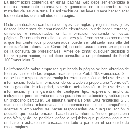
La información contenida en estas páginas web debe ser entendida a
efectos meramente informativos y genéricos en lo referente a las
materias de las que trata. La aplicación de las leyes puede hacer variar
los contenidos desarrollados en la página.
Dado la naturaleza cambiante de leyes, las reglas y regulaciones, y los
riesgos inherentes de comunicación electrónica, puede haber retrasos,
omisiones o inexactitudes en la información contenida en estas
páginas. De acuerdo con ello, los autores y la firma no se comprometen
a que los contenidos proporcionados pueda ser utilizada más allá del
mero carácter informativo. Como tal, no debe usarse como un suplente
de la consulta de profesionales. Antes de tomar cualquier decisión o
tomar alguna acción, usted debe consultar a un profesional de Portal
100Franquicias S.L.
La información sobre empresas que brinda la página se han obtenido de
fuentes fiables de las propias marcas, pero Portal 100Franquicias S.L.
no se hace responsable de cualquier error u omisión, o del uso de esta
información. Toda la información de esta web se proporciona “como es”,
sin la garantía de integridad, exactitud, actualización o del uso de esta
información, y sin garantía de cualquier tipo, expresa o implícita,
incluyendo, pero no limitando a las garantías de actuación y aptitud para
un propósito particular. De ninguna manera Portal 100Franquicias S.L.,
sus sociedades relacionadas o corporaciones, o los compañeros,
agentes o empleados se hacen responsables de cualquier acción o
decisión que pueda tomarse, basada en la información que proporciona
esta Web, y de los posibles daños o perjuicios que pudieran deducirse
en base a actuaciones basadas en todo o parte en el contenido de
estas páginas.