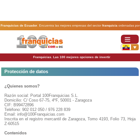
Franquicias de Ecuador
. Encuentra las mejores empresas del sector
franquicia
ordenadas por
actividad. En www.100franquicias.com.ec encontrarás las
franquicias
más rentables, baratas y
seguras.
Franquicias. Las 100 mejores opciones de invertir
Protección de datos
¿Quienes somos?
Razón social: Portal 100Franquicias S.L.
Domicilio: C/ Coso 67-75, 4ºF, 50001 - Zaragoza
CIF: B99472896
Teléfono: 902 012 050 / 976 228 839
Email: info@100Franquicias.com
Inscrita en el registro mercantil de Zaragoza, Tomo 4193, Folio 73, Hoja
Z-60515
Contenidos