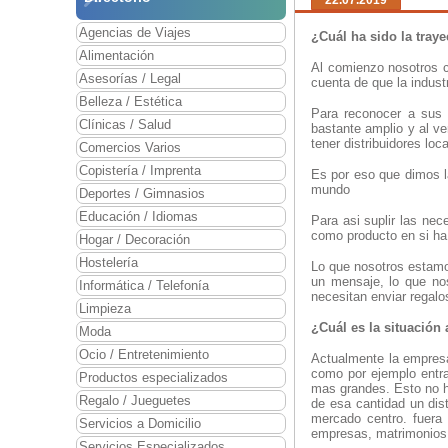
22.07.2019
Agencias de Viajes
¿Cuál ha sido la tray
Alimentación
Al comienzo nosotros 
Asesorías / Legal
cuenta de que la indus
Belleza / Estética
Para reconocer a sus 
Clínicas / Salud
bastante amplio y al ve
tener distribuidores loc
Comercios Varios
Copistería / Imprenta
Es por eso que dimos l
mundo
Deportes / Gimnasios
Educación / Idiomas
Para asi suplir las nec
como producto en si ha 
Hogar / Decoración
Hostelería
Lo que nosotros estamo
un mensaje, lo que no
Informática / Telefonía
necesitan enviar regalo
Limpieza
¿Cuál es la situación
Moda
Ocio / Entretenimiento
Actualmente la empres
como por ejemplo entra
Productos especializados
mas grandes. Esto no h
Regalo / Jueguetes
de esa cantidad un dis
mercado centro. fuera
Servicios a Domicilio
empresas, matrimonios
Servicios Especializados