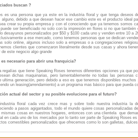
iciados buscan ?
es es una persona que ya este en la industria floral y que tenga deseos 
 alguno, debido a que desean hacer ese cambio este es el producto ideal par
sea crear su propia empresa y con el conociendo que ya tenemos somos cap
 puede ser beneficiado no solo con la impresión en flores si no que tambié
lo desayunos personalizados por $50 y $100 cada uno y venden entre 10 a 2
xclusivamente a ese mercado, como tenemos personas que se dedican vender e
s solo online, algunos incluso solo a empresas o a congregaciones religio
nemos clientes que comenzaron literalmente desde sus casas y ahora tiene
r de este negocio algo grande
 es necesario para abrir una franquicia?
a regalías que tiene Speaking Roses tenemos diferentes opciones ya que p
esean dichas maquinarias, pero lamentablemente no todas las personas cu
e ultima generación, pero debido a eso es que tenemos disponibles muchos
ciendo un leasing(arrendamiento) a un programa mas básico para que pueda 
ión actual del sector y su posible evolucione para el futuro?
ndustria floral cada vez crece mas y sobre todo nuestra industria la de 
reciendo a pasos agigantados, todo el mundo quiere cosas personalizadas de 
as mismas cosas en nuestros hogares, entonces con una clientela que dema
al en cada uno de los mercados por lo tanto ser parte de Speaking Roses e
ctos comestibles personalizados que ofrecemos como lo son galletas, dulces, 