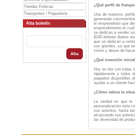
¿Qué perfil de franqu
Tiendas Eróticas
Transportes / Paquetería
Una de nuestros perfil
generando crecimientos
Alta boletín
el emprendedor que de
emprendimiento el cual
se dedican a vender so
$100 dolores diarios e
que se dedican a venta
son grandes, ya que te
vision y deseo de hace
Alta
¿Qué inversión inicial
Hoy en día con todas l
rápidamente y todos d
paquetes disponibles d
ayudar a un cliente ha
¿Cómo valora la situac
La verdad es que la i
personalización esta c
sus asientos, hasta l
alcanzando sus potenci
las diversidad de produ