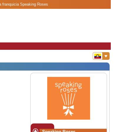
a franquicia Speaking Roses
Speaking Roses