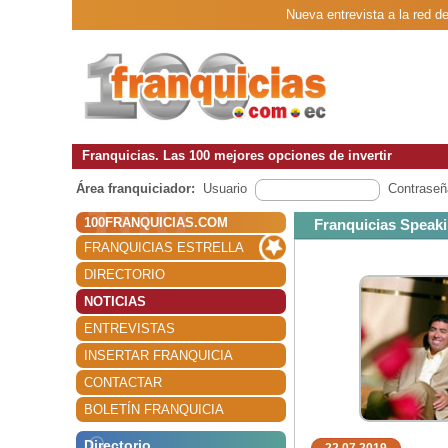
Nueva entrevista a la red 
Franquicias. Las 100 mejores opciones de invertir
Área franquiciador:
Usuario
Contraseñ
100FRANQUICIAS.COM
Franquicias Speak
FRANQUICIAS ESTRELLA
DIRECTORIO
NOTICIAS
ENTREVISTAS
INSERTAR FRANQUICIA
CONTACTAR
BOLETÍN FRANQUICIA
Directorio