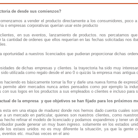
ectoria de desde sus comienzos?
comenzamos a vender el producto directamente a los consumidores, poco a
tria o empresas corporativas querían usar este producto
clientes, en sus eventos, lanzamiento de productos. nos percatamos que
r la cantidad de ordenes que ellos requerían en las fechas solicitadas nos ib
ales.
a oportunidad a nuestros licenciados que pudieran proporcionar dichas ordene
esidades de dichas empresas y clientes. la trayectoria ha sido muy interesan
sido utilizada como regalo desde el ano 0 o quizás la empresa mas antigua d
s haciendo es básicamente tomar la flor y darle una nueva forma de expresi
s permite abrir mercados nunca antes pensados como por ejemplo la indu
s con sus logos en los productos a sus empleados o clientes e incluso para 
 actual de la empresa y que objetivos se han fijado para los próximos 
a esta em una etapa de madurez donde nos hemos dado cuenta cuales son t
r a un mercado en particular, quienes son nuestros clientes, como nuestro
a hecho refinar el modelo de licenciado y podamos expandirnos y tener un di
tribuidor puede generar un muy buen ingreso. solamente en los estados unido
 de los estaos unidos no es muy diferente la situación, ya que la gent
, eventos etc. muchas veces en el ano