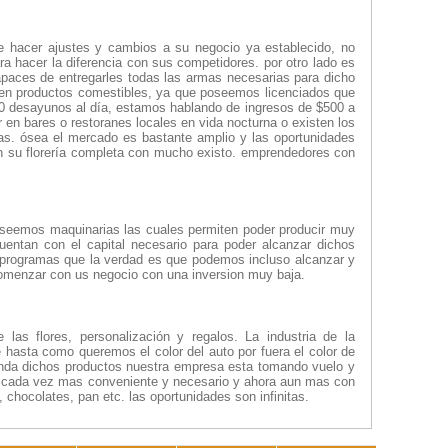
de hacer ajustes y cambios a su negocio ya establecido, no
a hacer la diferencia con sus competidores. por otro lado es
aces de entregarles todas las armas necesarias para dicho
n en productos comestibles, ya que poseemos licenciados que
0 desayunos al día, estamos hablando de ingresos de $500 a
n bares o restoranes locales en vida nocturna o existen los
sas. ósea el mercado es bastante amplio y las oportunidades
n su florería completa con mucho existo. emprendedores con
oseemos maquinarias las cuales permiten poder producir muy
entan con el capital necesario para poder alcanzar dichos
 programas que la verdad es que podemos incluso alcanzar y
comenzar con us negocio con una inversion muy baja.
las flores, personalización y regalos. La industria de la
hasta como queremos el color del auto por fuera el color de
nda dichos productos nuestra empresa esta tomando vuelo y
s cada vez mas conveniente y necesario y ahora aun mas con
chocolates, pan etc. las oportunidades son infinitas.