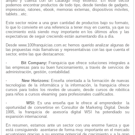
amplio y cuenta con un catálogo muy extenso. En este sector
podemos encontrar productos de todo tipo, desde tiendas de gadgets,
impresoras, ratones, ebook, memoras externas, dispositivos móviles,
tablets...etc.
Este sector reúne a una gran cantidad de productos bajo su formato,
lo que lo convierte en una referencia a tener muy en cuenta, ya que su
crecimiento está siendo muy importante en los últimos años y las
expectativas de seguir creciendo están aumentando día a día.
Desde www.100franquicias.com.ec hemos querido analizar algunas de
las propuestas más llamativas y representativas con las que cuenta el
sector, entre las que destacamos:
·
Bit Company:
Franquicia que ofrece soluciones integrales a
las empresas para su buen funcionamiento, a través de servicios de
administración, gestión, contabilidad.
·
New Horizons:
Enseña orientada a la formación de nuevas
tecnologías de la informática y la información, la franquicia ofrece
cursos para todos los niveles de usuario, desde cursos de robótica
para niños a cursos elearning para profesionales cualificados.
·
WSI:
Es una enseña que le ofrece al emprendedor la
oportunidad de convertirse en Consultor de Marketng Digital. Desde
1995, la franquicia de asesoría digital WSI ha potendiado su
expansión internacional.
En resumen, estamos ante un sector con una enorme fuerza y que
está consiguiendo asentarse de forma muy importante en el mercado
ecuatoriano gracias a su enorme potencial de crecimiento y a la gran