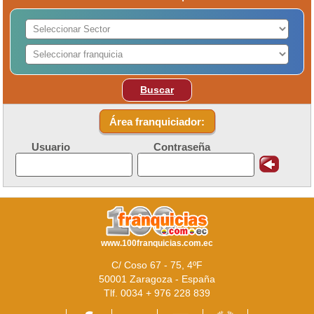
Buscar
Área franquiciador:
Usuario
Contraseña
www.100franquicias.com.ec
C/ Coso 67 - 75, 4ºF
50001 Zaragoza - España
Tlf. 0034 + 976 228 839