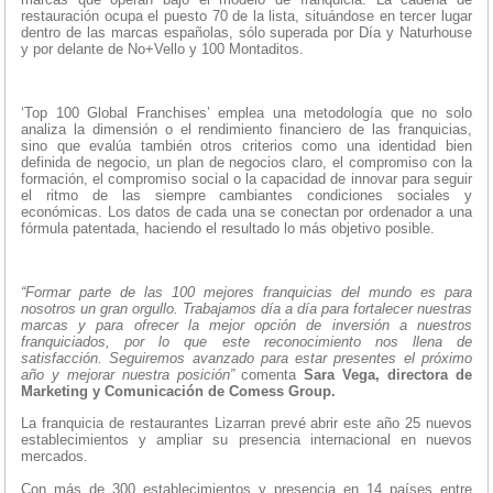
restauración ocupa el puesto 70 de la lista, situándose en tercer lugar
dentro de las marcas españolas, sólo superada por Día y Naturhouse
y por delante de No+Vello y 100 Montaditos.
‘Top 100 Global Franchises’ emplea una metodología que no solo
analiza la dimensión o el rendimiento financiero de las franquicias,
sino que evalúa también otros criterios como una identidad bien
definida de negocio, un plan de negocios claro, el compromiso con la
formación, el compromiso social o la capacidad de innovar para seguir
el ritmo de las siempre cambiantes condiciones sociales y
económicas. Los datos de cada una se conectan por ordenador a una
fórmula patentada, haciendo el resultado lo más objetivo posible.
“Formar parte de las 100 mejores franquicias del mundo es para
nosotros un gran orgullo. Trabajamos día a día para fortalecer nuestras
marcas y para ofrecer la mejor opción de inversión a nuestros
franquiciados, por lo que este reconocimiento nos llena de
satisfacción. Seguiremos avanzado para estar presentes el próximo
año y mejorar nuestra posición”
comenta
Sara Vega, directora de
Marketing y Comunicación de Comess Group.
La franquicia de restaurantes Lizarran prevé abrir este año 25 nuevos
establecimientos y ampliar su presencia internacional en nuevos
mercados.
Con más de 300 establecimientos y presencia en 14 países entre