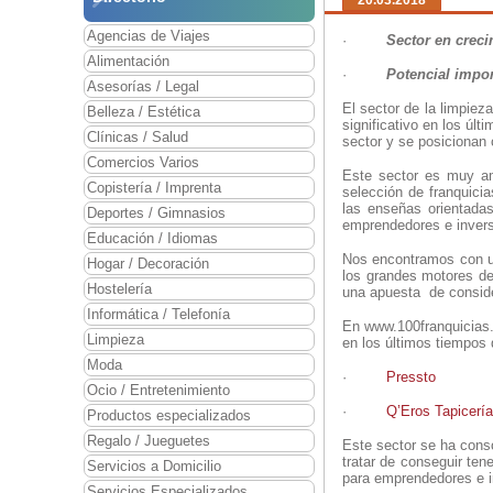
20.03.2018
Agencias de Viajes
·
Sector en crec
Alimentación
·
Potencial impo
Asesorías / Legal
El sector de la limpiez
Belleza / Estética
significativo en los úl
Clínicas / Salud
sector y se posicionan
Comercios Varios
Este sector es muy am
Copistería / Imprenta
selección de franquici
las enseñas orientada
Deportes / Gimnasios
emprendedores e inverso
Educación / Idiomas
Nos encontramos con u
Hogar / Decoración
los grandes motores de
Hostelería
una apuesta de consider
Informática / Telefonía
En www.100franquicias.
Limpieza
en los últimos tiempos 
Moda
·
Pressto
Ocio / Entretenimiento
·
Q’Eros Tapicería
Productos especializados
Regalo / Jueguetes
Este sector se ha cons
tratar de conseguir ten
Servicios a Domicilio
para emprendedores e i
Servicios Especializados