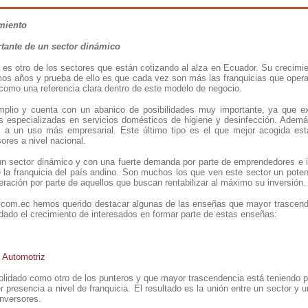
imiento
rtante de un sector dinámico
a es otro de los sectores que están cotizando al alza en Ecuador. Su crecim
timos años y prueba de ello es que cada vez son más las franquicias que oper
 como una referencia clara dentro de este modelo de negocio.
plio y cuenta con un abanico de posibilidades muy importante, ya que ex
as especializadas en servicios domésticos de higiene y desinfección. Adem
s a un uso más empresarial. Este último tipo es el que mejor acogida est
res a nivel nacional.
n sector dinámico y con una fuerte demanda por parte de emprendedores e 
 la franquicia del país andino. Son muchos los que ven este sector un poten
ación por parte de aquellos que buscan rentabilizar al máximo su inversión.
com.ec hemos querido destacar algunas de las enseñas que mayor trascende
dado el crecimiento de interesados en formar parte de estas enseñas:
 Automotriz
olidado como otro de los punteros y que mayor trascendencia está teniendo p
er presencia a nivel de franquicia. El resultado es la unión entre un sector y
nversores.