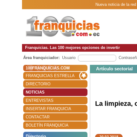
Nueva noticia de la red
Franquicias. Las 100 mejores opciones de invertir
Área franquiciador:
Usuario
Contraseñ
100FRANQUICIAS.COM
Artículo sectorial
FRANQUICIAS ESTRELLA
DIRECTORIO
NOTICIAS
ENTREVISTAS
La limpieza, 
INSERTAR FRANQUICIA
CONTACTAR
BOLETÍN FRANQUICIA
Directorio