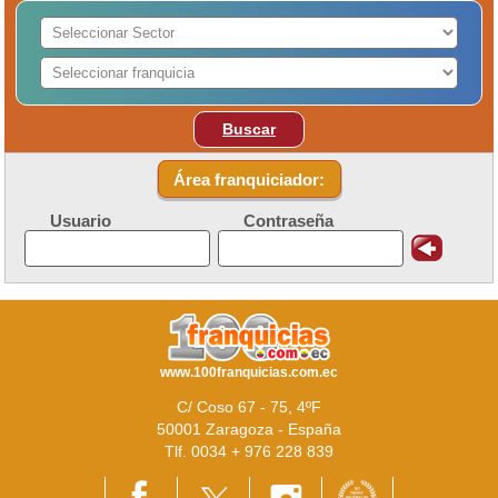
Buscar
Área franquiciador:
Usuario
Contraseña
www.100franquicias.com.ec
C/ Coso 67 - 75, 4ºF
50001 Zaragoza - España
Tlf. 0034 + 976 228 839