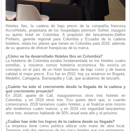
Hoteles Ibis, la cadena de bajo precio de la compañía francesa
AccorHotels, propietaria de los hospedajes premium Sofitel, inauguró
su quinto hotel en Colombia. A propósito del lanzamiento,Delfim
Pinheiro, gerente regional para Colombia y Ecuador de la cadena
hotelera, relata los planes que tienen en Colombia para 2018, además
de su apuesta de ofrecer franquicias de la marca.
¿Cómo se ha desarrollado Hoteles Ibis en Colombia?
La hotelería de Colombia estaba fundamentada en los hoteles cuatro
estrellas, y nosotros somos hotelería económica. No existía un
concepto en el país de un hotel business de bajo costo y de buena
calidad al mejor precio. Eso fue en 2010, hoy ya estamos en Bogotá,
Medellín, Cartagena, Barranquilla y Cali, que acabamos de lanzarlo.
¿Cuánto ha sido el crecimiento desde la llegada de la cadena y
qué crecimiento proyecta?
En 2018, aparte de Cali, inauguraremos otros tres hoteles en
Colombia, y en 2019 otros tres. Eso quiere decir que, si cuando
comenzamos 2018 teníamos cuatro hoteles, y al finalizar este mismo
año tendremos cuatro nuevos, y en 2019 con seguridad lanzaremos
otros tres, estamos hablando de 50% anual este año y el próximo.
¿Cuáles han sido los logros de la cadena desde su llegada?
La empresa tiene como política utilizar solo mano de obra local.
Tenemos solo dos personas de los cinco hoteles que son extranjeras.