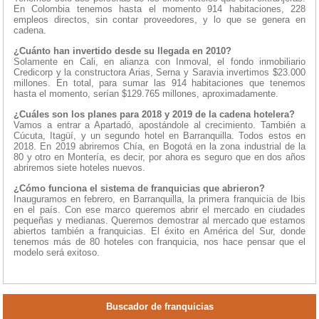
En Colombia tenemos hasta el momento 914 habitaciones, 228
empleos directos, sin contar proveedores, y lo que se genera en
cadena.
¿Cuánto han invertido desde su llegada en 2010?
Solamente en Cali, en alianza con Inmoval, el fondo inmobiliario
Credicorp y la constructora Arias, Serna y Saravia invertimos $23.000
millones. En total, para sumar las 914 habitaciones que tenemos
hasta el momento, serían $129.765 millones, aproximadamente.
¿Cuáles son los planes para 2018 y 2019 de la cadena hotelera?
Vamos a entrar a Apartadó, apostándole al crecimiento. También a
Cúcuta, Itagüí, y un segundo hotel en Barranquilla. Todos estos en
2018. En 2019 abriremos Chía, en Bogotá en la zona industrial de la
80 y otro en Montería, es decir, por ahora es seguro que en dos años
abriremos siete hoteles nuevos.
¿Cómo funciona el sistema de franquicias que abrieron?
Inauguramos en febrero, en Barranquilla, la primera franquicia de Ibis
en el país. Con ese marco queremos abrir el mercado en ciudades
pequeñas y medianas. Queremos demostrar al mercado que estamos
abiertos también a franquicias. El éxito en América del Sur, donde
tenemos más de 80 hoteles con franquicia, nos hace pensar que el
modelo será exitoso.
Buscador de franquicias