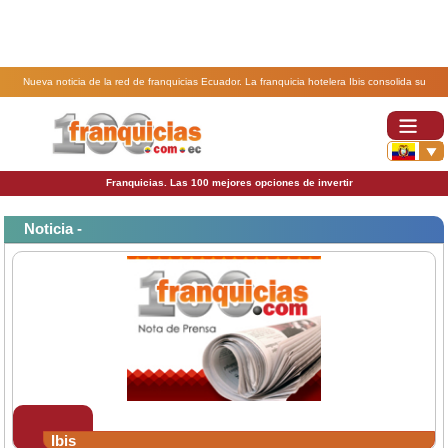
Nueva noticia de la red de franquicias Ecuador. La franquicia hotelera Ibis consolida su
andadura en Colombia.
Franquicias. Las 100 mejores opciones de invertir
Noticia -
Ibis