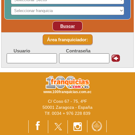
Buscar
Área franquiciador:
Usuario
Contraseña
www.100franquicias.com.ec
C/ Coso 67 - 75, 4ºF
50001 Zaragoza - España
Tlf. 0034 + 976 228 839