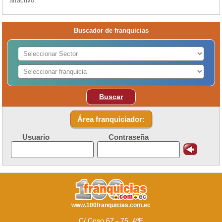
atractivo.
Buscador de franquicias
Buscar
Área franquiciador:
Usuario
Contraseña
www.100franquicias.com.ec
C/ Coso 67 - 75, 4ºF