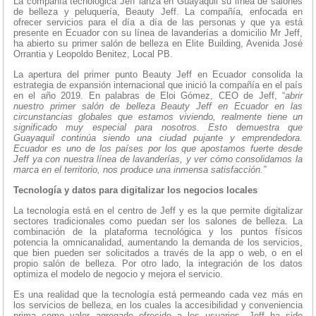
La compañía tecnológica Jeff lanza en Guayaquil su línea de salones
de belleza y peluquería, Beauty Jeff. La compañía, enfocada en
ofrecer servicios para el día a día de las personas y que ya está
presente en Ecuador con su línea de lavanderías a domicilio Mr Jeff,
ha abierto su primer salón de belleza en Elite Building, Avenida José
Orrantia y Leopoldo Benitez, Local PB.
La apertura del primer punto Beauty Jeff en Ecuador consolida la
estrategia de expansión internacional que inició la compañía en el país
en el año 2019. En palabras de Eloi Gómez, CEO de Jeff, “
abrir
nuestro primer salón de belleza Beauty Jeff en Ecuador en las
circunstancias globales que estamos viviendo, realmente tiene un
significado muy especial para nosotros. Esto demuestra que
Guayaquil continúa siendo una ciudad pujante y emprendedora.
Ecuador es uno de los países por los que apostamos fuerte desde
Jeff ya con nuestra línea de lavanderías, y ver cómo consolidamos la
marca en el territorio, nos produce una inmensa satisfacción.”
Tecnología y datos para digitalizar los negocios locales
La tecnología está en el centro de Jeff y es la que permite digitalizar
sectores tradicionales como puedan ser los salones de belleza. La
combinación de la plataforma tecnológica y los puntos físicos
potencia la omnicanalidad, aumentando la demanda de los servicios,
que bien pueden ser solicitados a través de la app o web, o en el
propio salón de belleza. Por otro lado, la integración de los datos
optimiza el modelo de negocio y mejora el servicio.
Es una realidad que la tecnología está permeando cada vez más en
los servicios de belleza, en los cuales la accesibilidad y conveniencia
prima como valor agregado ofrecido a los usuarios. Jeff ha sido