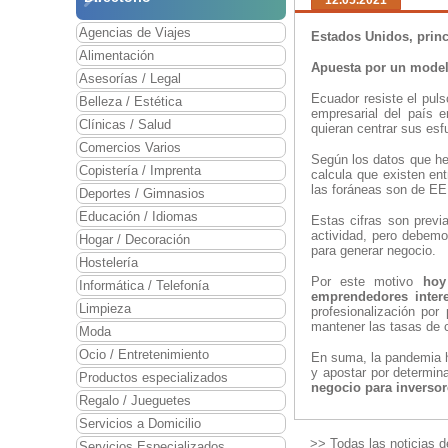
12.05.2021
Agencias de Viajes
Estados Unidos, princ
Alimentación
Apuesta por un model
Asesorías / Legal
Ecuador resiste el puls
Belleza / Estética
empresarial del país 
Clínicas / Salud
quieran centrar sus esf
Comercios Varios
Según los datos que 
Copistería / Imprenta
calcula que existen en
las foráneas son de E
Deportes / Gimnasios
Educación / Idiomas
Estas cifras son prev
actividad, pero debemo
Hogar / Decoración
para generar negocio.
Hostelería
Por este motivo
hoy
Informática / Telefonía
emprendedores inter
Limpieza
profesionalización por
mantener las tasas de c
Moda
Ocio / Entretenimiento
En suma, la pandemia h
y apostar por determi
Productos especializados
negocio para inversor
Regalo / Jueguetes
Servicios a Domicilio
>> Todas las noticias d
Servicios Especializados