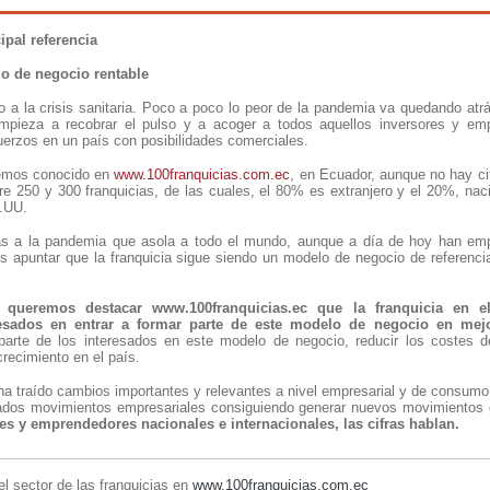
ipal referencia
o de negocio rentable
o a la crisis sanitaria. Poco a poco lo peor de la pandemia va quedando atr
empieza a recobrar el pulso y a acoger a todos aquellos inversores y em
uerzos en un país con posibilidades comerciales.
hemos conocido en
www.100franquicias.com.ec
, en Ecuador, aunque no hay cif
tre 250 y 300 franquicias, de las cuales, el 80% es extranjero y el 20%, nac
E.UU.
ias a la pandemia que asola a todo el mundo, aunque a día de hoy han emp
s apuntar que la franquicia sigue siendo un modelo de negocio de referenci
 queremos destacar www.100franquicias.ec que la franquicia en e
esados en entrar a formar parte de este modelo de negocio en mejor
 parte de los interesados en este modelo de negocio, reducir los costes d
recimiento en el país.
a traído cambios importantes y relevantes a nivel empresarial y de consum
nados movimientos empresariales consiguiendo generar nuevos movimientos 
es y emprendedores nacionales e internacionales, las cifras hablan.
el sector de las franquicias en
www.100franquicias.com.ec