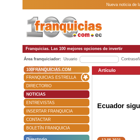
Nueva noticia de l
Franquicias. Las 100 mejores opciones de invertir
Área franquiciador:
Usuario
Contraseñ
100FRANQUICIAS.COM
Artículo
FRANQUICIAS ESTRELLA
DIRECTORIO
NOTICIAS
ENTREVISTAS
Ecuador sigu
INSERTAR FRANQUICIA
CONTACTAR
BOLETÍN FRANQUICIA
Directorio