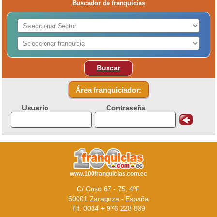
Buscador de franquicias
Buscar
Área franquiciador:
Usuario
Contraseña
www.100franquicias.com.ec
C/ Coso 67 - 75, 4ºF
50001 Zaragoza - España
Tlf. 0034 + 976 228 839