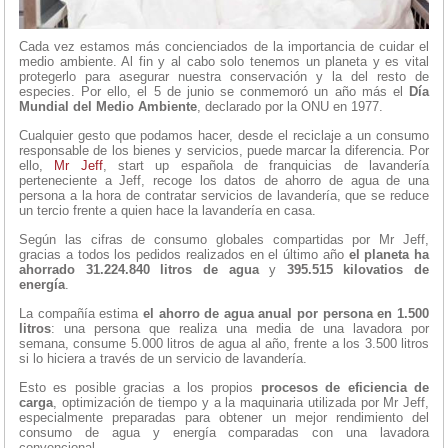
Cada vez estamos más concienciados de la importancia de cuidar el
medio ambiente. Al fin y al cabo solo tenemos un planeta y es vital
protegerlo para asegurar nuestra conservación y la del resto de
especies. Por ello, el 5 de junio se conmemoró un año más el
Día
Mundial del Medio Ambiente
, declarado por la ONU en 1977.
Cualquier gesto que podamos hacer, desde el reciclaje a un consumo
responsable de los bienes y servicios, puede marcar la diferencia. Por
ello,
Mr Jeff
, start up española de franquicias de lavandería
perteneciente a Jeff, recoge los datos de ahorro de agua de una
persona a la hora de contratar servicios de lavandería, que se reduce
un tercio frente a quien hace la lavandería en casa.
Según las cifras de consumo globales compartidas por Mr Jeff,
gracias a todos los pedidos realizados en el último año
el planeta ha
ahorrado 31.224.840 litros de agua
y
395.515 kilovatios de
energía
.
La compañía estima
el ahorro de agua anual por persona en 1.500
litros
: una persona que realiza una media de una lavadora por
semana, consume 5.000 litros de agua al año, frente a los 3.500 litros
si lo hiciera a través de un servicio de lavandería.
Esto es posible gracias a los propios
procesos de eficiencia de
carga
, optimización de tiempo y a la maquinaria utilizada por Mr Jeff,
especialmente preparadas para obtener un mejor rendimiento del
consumo de agua y energía comparadas con una lavadora
convencional.