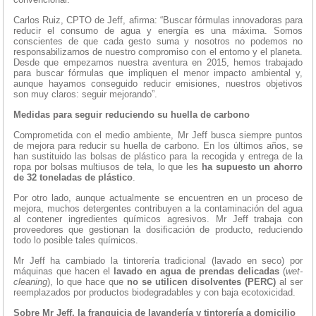
Carlos Ruiz, CPTO de Jeff, afirma: “Buscar fórmulas innovadoras para
reducir el consumo de agua y energía es una máxima. Somos
conscientes de que cada gesto suma y nosotros no podemos no
responsabilizarnos de nuestro compromiso con el entorno y el planeta.
Desde que empezamos nuestra aventura en 2015, hemos trabajado
para buscar fórmulas que impliquen el menor impacto ambiental y,
aunque hayamos conseguido reducir emisiones, nuestros objetivos
son muy claros: seguir mejorando”.
Medidas para seguir reduciendo su huella de carbono
Comprometida con el medio ambiente, Mr Jeff busca siempre puntos
de mejora para reducir su huella de carbono. En los últimos años, se
han sustituido las bolsas de plástico para la recogida y entrega de la
ropa por bolsas multiusos de tela, lo que les
ha supuesto un ahorro
de 32 toneladas de plástico
.
Por otro lado, aunque actualmente se encuentren en un proceso de
mejora, muchos detergentes contribuyen a la contaminación del agua
al contener ingredientes químicos agresivos. Mr Jeff trabaja con
proveedores que gestionan la dosificación de producto, reduciendo
todo lo posible tales químicos.
Mr Jeff ha cambiado la tintorería tradicional (lavado en seco) por
máquinas que hacen el
lavado en agua de prendas delicadas
(
wet-
cleaning
), lo que hace que
no se utilicen disolventes (PERC)
al ser
reemplazados por productos biodegradables y con baja ecotoxicidad.
Sobre Mr Jeff, la franquicia de lavandería y tintorería a domicilio