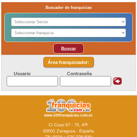
Buscador de franquicias
Buscar
Área franquiciador:
Usuario
Contraseña
www.100franquicias.com.ec
C/ Coso 67 - 75, 4ºF
50001 Zaragoza - España