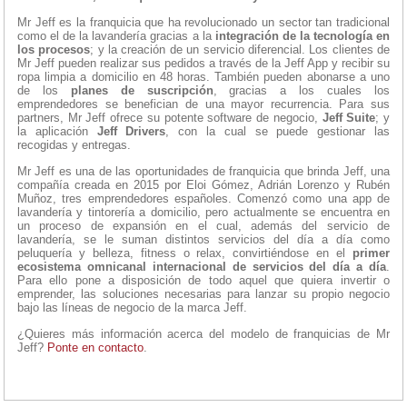
Mr Jeff es la franquicia que ha revolucionado un sector tan tradicional
como el de la lavandería gracias a la
integración de la tecnología en
los procesos
; y la creación de un servicio diferencial. Los clientes de
Mr Jeff pueden realizar sus pedidos a través de la Jeff App y recibir su
ropa limpia a domicilio en 48 horas. También pueden abonarse a uno
de los
planes de suscripción
, gracias a los cuales los
emprendedores se benefician de una mayor recurrencia. Para sus
partners, Mr Jeff ofrece su potente software de negocio,
Jeff Suite
; y
la aplicación
Jeff Drivers
, con la cual se puede gestionar las
recogidas y entregas.
Mr Jeff es una de las oportunidades de franquicia que brinda Jeff, una
compañía creada en 2015 por Eloi Gómez, Adrián Lorenzo y Rubén
Muñoz, tres emprendedores españoles. Comenzó como una app de
lavandería y tintorería a domicilio, pero actualmente se encuentra en
un proceso de expansión en el cual, además del servicio de
lavandería, se le suman distintos servicios del día a día como
peluquería y belleza, fitness o relax, convirtiéndose en el
primer
ecosistema omnicanal internacional de servicios del día a día
.
Para ello pone a disposición de todo aquel que quiera invertir o
emprender, las soluciones necesarias para lanzar su propio negocio
bajo las líneas de negocio de la marca Jeff.
¿Quieres más información acerca del modelo de franquicias de Mr
Jeff?
Ponte en contacto
.