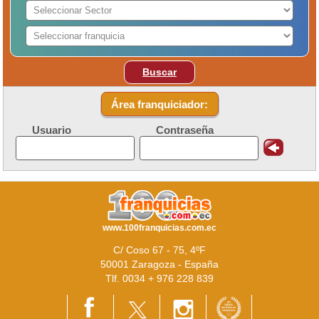
Buscar
Área franquiciador:
Usuario
Contraseña
www.100franquicias.com.ec
C/ Coso 67 - 75, 4ºF
50001 Zaragoza - España
Tlf. 0034 + 976 228 839