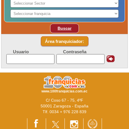
Buscar
Área franquiciador:
Usuario
Contraseña
www.100franquicias.com.ec
C/ Coso 67 - 75, 4ºF
50001 Zaragoza - España
Tlf. 0034 + 976 228 839