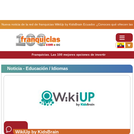
Nueva noticia de la red de franquicias WikiUp by KidsBrain Ecuador. ¿Conoces qué ofrecen las
academias Wikiup?.
Franquicias. Las 100 mejores opciones de invertir
Noticia - Educación / Idiomas
WikiUp by KidsBrain