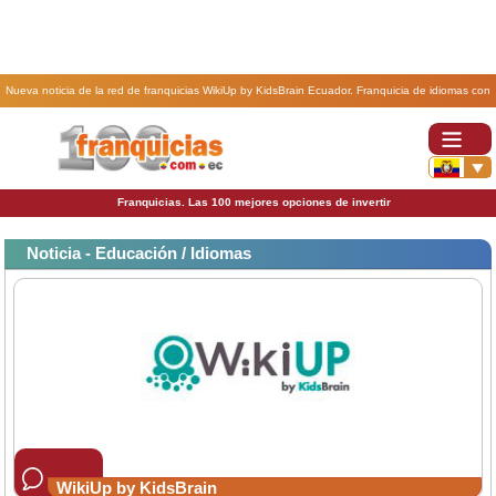
Nueva noticia de la red de franquicias WikiUp by KidsBrain Ecuador. Franquicia de idiomas con
más de 80 sucursales. Wikiup..
Franquicias. Las 100 mejores opciones de invertir
Noticia - Educación / Idiomas
WikiUp by KidsBrain