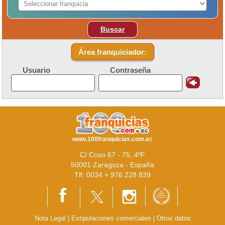
Buscar
Área franquiciador:
Usuario
Contraseña
www.100franquicias.com.ec
C/ Coso 67 - 75, 4ºF
50001 Zaragoza - España
Tlf. 0034 + 976 228 839
Nota Legal
|
Estipulaciones comerciales
|
Otros datos