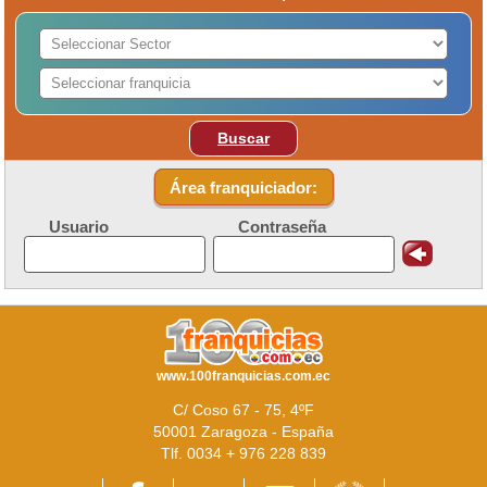
Buscar
Área franquiciador:
Usuario
Contraseña
www.100franquicias.com.ec
C/ Coso 67 - 75, 4ºF
50001 Zaragoza - España
Tlf. 0034 + 976 228 839