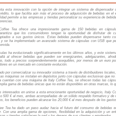
enta esta innovación con la opción de integrar un sistema de dispensador
rédito, lo que facilita aún más el proceso de adquisición de bebidas en el e
ilidad permite a las empresas y tiendas personalizar su experiencia de bebid
erencias.
 Coffee Tea ofrece una impresionante gama de 150 bebidas en cápsul
arantiza que los consumidores tengan la oportunidad de disfrutar de caf
aptados a sus gustos únicos. Estas bebidas pueden dispensarse tanto c
 y se ha implementado un avanzado sistema de cápsulas con USB que per
servida.
ulas ha evolucionado significativamente en los últimos años, y este sistema
lá al ofrecer bebidas que pueden ser energizantes, adelgazantes, afrodis
, todo a precios sorprendentemente asequibles, por menos de un euro por 
ores en un mercado en constante evolución.
ado por comercializar su innovador sistema a través de distribuidores locale
as máquinas se instalan en depósitos junto con cápsulas exclusivas que no
 cuentan con una máquina de Italy Coffee Tea, se ofrecen todas las cápsu
plia gama de bebidas únicas que no están disponibles en otras marcas, lo q
 interesados en unirse a esta emocionante oportunidad de negocio, Italy Co
s o 500 € al mes, ambas acompañadas de un sólido respaldo formativo y de
, los beneficios pueden alcanzar los 20,000 € al mes después de los gasto
fee Tea ha dado un paso audaz hacia el futuro del consumo de bebidas e
. Con una amplia gama de opciones, flexibilidad en la adquisición y un enf
sas y tiendas satisfacen la sed y los deseos de sus clientes y empleados.