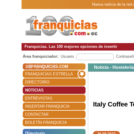
Nueva noticia de la red 
Franquicias. Las 100 mejores opciones de invertir
Área franquiciador:
Usuario
Contraseñ
100FRANQUICIAS.COM
Noticia - Hostelería
FRANQUICIAS ESTRELLA
DIRECTORIO
NOTICIAS
ENTREVISTAS
Italy Coffee 
INSERTAR FRANQUICIA
CONTACTAR
BOLETÍN FRANQUICIA
Directorio