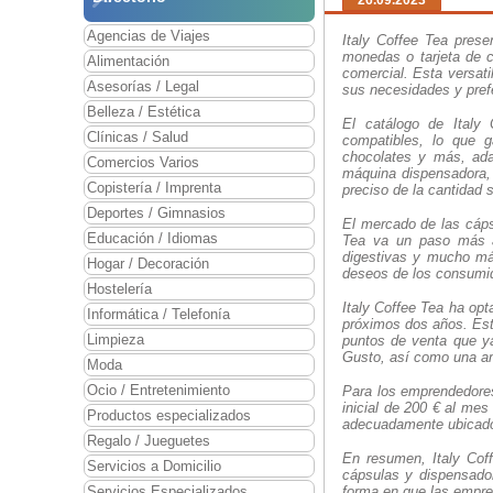
26.09.2023
Agencias de Viajes
Italy Coffee Tea pres
monedas o tarjeta de c
Alimentación
comercial. Esta versat
Asesorías / Legal
sus necesidades y pref
Belleza / Estética
El catálogo de Italy
Clínicas / Salud
compatibles, lo que g
chocolates y más, ad
Comercios Varios
máquina dispensadora,
Copistería / Imprenta
preciso de la cantidad 
Deportes / Gimnasios
El mercado de las cáps
Educación / Idiomas
Tea va un paso más al
digestivas y mucho más
Hogar / Decoración
deseos de los consumid
Hostelería
Italy Coffee Tea ha opt
Informática / Telefonía
próximos dos años. Est
Limpieza
puntos de venta que ya
Gusto, así como una am
Moda
Ocio / Entretenimiento
Para los emprendedores
inicial de 200 € al me
Productos especializados
adecuadamente ubicados
Regalo / Jueguetes
En resumen, Italy Cof
Servicios a Domicilio
cápsulas y dispensador
Servicios Especializados
forma en que las empre