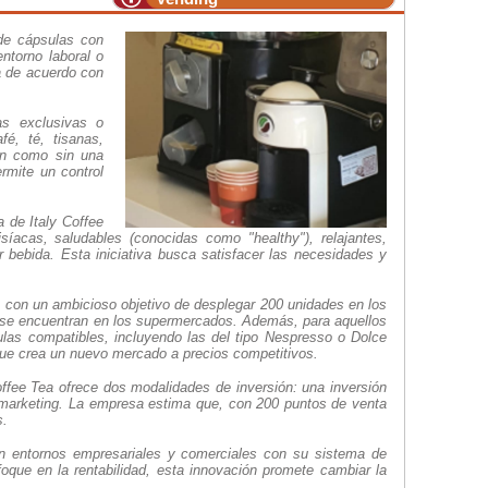
 de cápsulas con
ntorno laboral o
a de acuerdo con
as exclusivas o
é, té, tisanas,
on como sin una
mite un control
 de Italy Coffee
íacas, saludables (conocidas como "healthy"), relajantes,
bebida. Esta iniciativa busca satisfacer las necesidades y
s, con un ambicioso objetivo de desplegar 200 unidades en los
 se encuentran en los supermercados. Además, para aquellos
las compatibles, incluyendo las del tipo Nespresso o Dolce
ue crea un nuevo mercado a precios competitivos.
ffee Tea ofrece dos modalidades de inversión: una inversión
 marketing. La empresa estima que, con 200 puntos de venta
s.
n entornos empresariales y comerciales con su sistema de
oque en la rentabilidad, esta innovación promete cambiar la