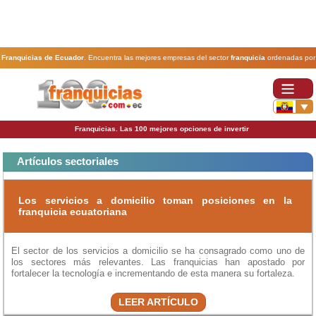
Franquicias de Ecuador
. Encuentra las mejores empresas del sector
franquicia
ordenadas por
actividad. En www.100franquicias.com.ec encontrarás las
franquicias
más rentables, baratas y
seguras.
Franquicias. Las 100 mejores opciones de invertir
Artículos sectoriales
Los servicios a domicilio toman posiciones en la
franquicia ecuatoriana
El sector de los servicios a domicilio se ha consagrado como uno de
los sectores más relevantes. Las franquicias han apostado por
fortalecer la tecnología e incrementando de esta manera su fortaleza.
LEER ARTÍCULO