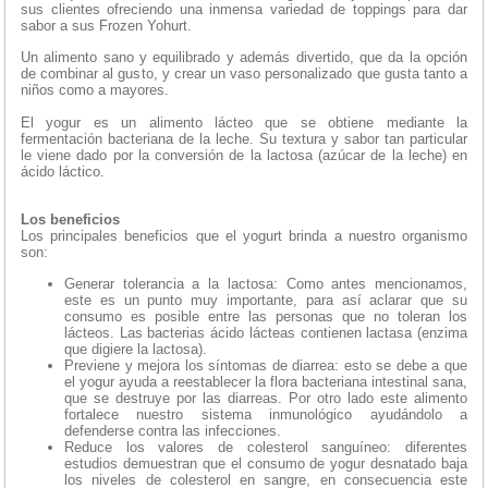
sus clientes ofreciendo una inmensa variedad de toppings para dar
sabor a sus Frozen Yohurt.
Un alimento sano y equilibrado y además divertido, que da la opción
de combinar al gusto, y crear un vaso personalizado que gusta tanto a
niños como a mayores.
El yogur es un alimento lácteo que se obtiene mediante la
fermentación bacteriana de la leche. Su textura y sabor tan particular
le viene dado por la conversión de la lactosa (azúcar de la leche) en
ácido láctico.
Los beneficios
Los principales beneficios que el yogurt brinda a nuestro organismo
son:
Generar tolerancia a la lactosa: Como antes mencionamos,
este es un punto muy importante, para así aclarar que su
consumo es posible entre las personas que no toleran los
lácteos. Las bacterias ácido lácteas contienen lactasa (enzima
que digiere la lactosa).
Previene y mejora los síntomas de diarrea: esto se debe a que
el yogur ayuda a reestablecer la flora bacteriana intestinal sana,
que se destruye por las diarreas. Por otro lado este alimento
fortalece nuestro sistema inmunológico ayudándolo a
defenderse contra las infecciones.
Reduce los valores de colesterol sanguíneo: diferentes
estudios demuestran que el consumo de yogur desnatado baja
los niveles de colesterol en sangre, en consecuencia este