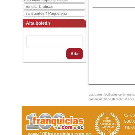
Tiendas Eróticas
Transportes / Paquetería
Alta boletín
Alta
Los datos facilitados serán regis
comercial. Tiene derecho al acce
C/ Co
5000
Tlf. 
www.100franquicias.com.ec