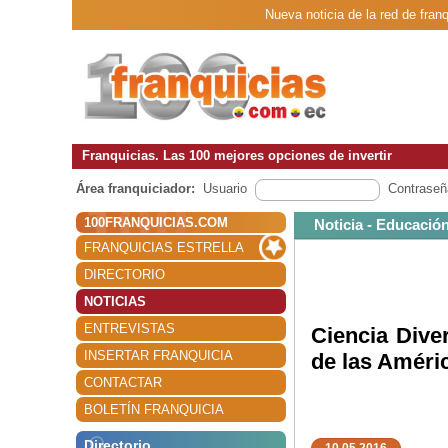
Nueva noticia de la red de fran
Franquicias. Las 100 mejores opciones de invertir
Área franquiciador:
Usuario
Contraseñ
100FRANQUICIAS.COM
Noticia - Educación
FRANQUICIAS ESTRELLA
DIRECTORIO
NOTICIAS
ENTREVISTAS
Ciencia Diver
INSERTAR FRANQUICIA
de las Améri
CONTACTAR
BOLETÍN FRANQUICIA
Directorio