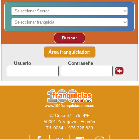
Buscar
Área franquiciador:
Usuario
Contraseña
www.100franquicias.com.ec
C/ Coso 67 - 75, 4ºF
50001 Zaragoza - España
Tlf. 0034 + 976 228 839