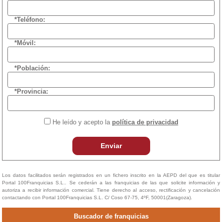
*Teléfono:
*Móvil:
*Población:
*Provincia:
He leído y acepto la
política de privacidad
Enviar
Los datos facilitados serán registrados en un fichero inscrito en la AEPD del que es titular
Portal 100Franquicias S.L.. Se cederán a las franquicias de las que solicite información y
autoriza a recibir información comercial. Tiene derecho al acceso, rectificación y cancelación
contactando con Portal 100Franquicias S.L. C/ Coso 67-75, 4ºF, 50001(Zaragoza).
Buscador de franquicias