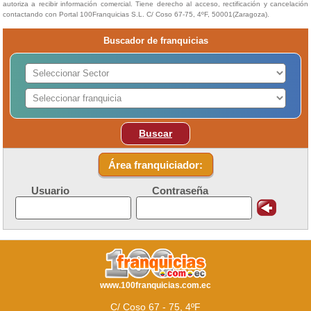
autoriza a recibir información comercial. Tiene derecho al acceso, rectificación y cancelación
contactando con Portal 100Franquicias S.L. C/ Coso 67-75, 4ºF, 50001(Zaragoza).
Buscador de franquicias
Buscar
Área franquiciador:
Usuario
Contraseña
www.100franquicias.com.ec
C/ Coso 67 - 75, 4ºF