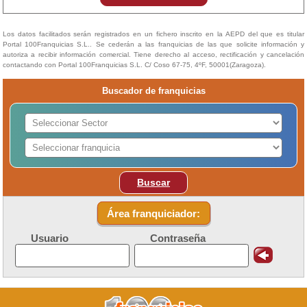
Los datos facilitados serán registrados en un fichero inscrito en la AEPD del que es titular
Portal 100Franquicias S.L.. Se cederán a las franquicias de las que solicite información y
autoriza a recibir información comercial. Tiene derecho al acceso, rectificación y cancelación
contactando con Portal 100Franquicias S.L. C/ Coso 67-75, 4ºF, 50001(Zaragoza).
Buscador de franquicias
Buscar
Área franquiciador:
Usuario
Contraseña