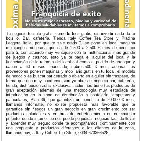
Tu negocio te sale gratis, como lo lees gratis, sin invertir nada de tu
bolsillo, Bar, cafetería, Tienda Italy Coffee Tea Store y Piadina
Leggera Italia, por que te sale gratis ?, se pone en local maquina
multijuegos monetaria que da de 1.500 a 2.500 € mes de beneficio
para ti, con acuerdo muy ventajoso con la multinacional mas grande
de juegos y casinos, esto ya te paga el alquiler del local y la
financiación de la reforma del local así como el pedido de arranque y
canon a 60 meses financiado, sobre 500 € mes, además los
proveedores ponen maquinas y mobiliario gratis en tu local, el modelo
de negocio es buscar bar cerrado o abierto en alquiler sin traspaso, de
forma que con muy poca inversión ya abres el negocio bar, cafetería,
tienda, distribución zonal exclusiva, nadie mas tiene tus productos de
gran aceptación además de una metodología muy estudiada de
introducción en la zona de distribución a hostelería, empresas y
particulares, Plan 36, que garantiza un beneficio de 20.000 € mes,
llámanos infórmate, no existe propuesta mas favorable que te
garantice sin riesgos un gran negocio en gran crecimiento por ser
productos saludables y en área de entretenimiento en crecimiento
potente, donde internet no nos puede perjudicar, negocio fácil de llevar
y aprender muy seguro donde te acompañamos continuamente con
una propuesta y productos diferentes a los clientes de la zona,
llámanos hoy, a Italy Coffee Tea Store, 0034 673366528.