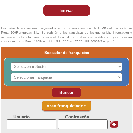
Enviar
Los datos facilitados serán registrados en un fichero inscrito en la AEPD del que es titular
Portal 100Franquicias S.L.. Se cederán a las franquicias de las que solicite información y
autoriza a recibir información comercial. Tiene derecho al acceso, rectificación y cancelación
contactando con Portal 100Franquicias S.L. C/ Coso 67-75, 4ºF, 50001(Zaragoza).
Buscador de franquicias
Buscar
Área franquiciador:
Usuario
Contraseña