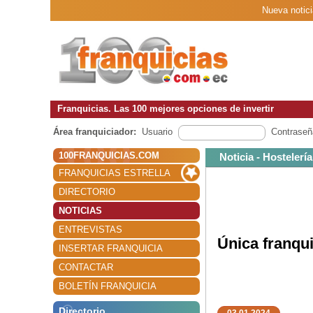
Nueva notici
Franquicias. Las 100 mejores opciones de invertir
Área franquiciador:
Usuario
Contraseñ
100FRANQUICIAS.COM
Noticia - Hostelería
FRANQUICIAS ESTRELLA
DIRECTORIO
NOTICIAS
ENTREVISTAS
Única franqui
INSERTAR FRANQUICIA
CONTACTAR
BOLETÍN FRANQUICIA
Directorio