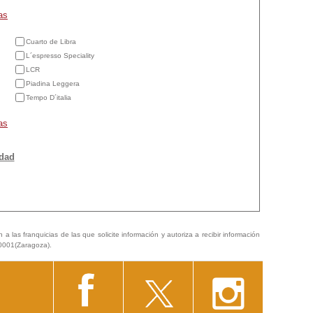
as
Cuarto de Libra
L´espresso Speciality
LCR
Piadina Leggera
Tempo D´italia
as
idad
a las franquicias de las que solicite información y autoriza a recibir información
50001(Zaragoza).