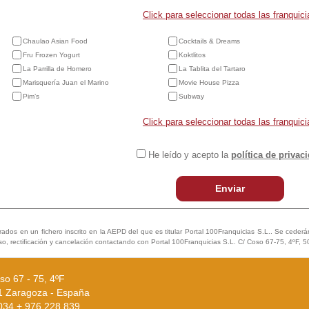
Click para seleccionar todas las franquici
Chaulao Asian Food
Cocktails & Dreams
Fru Frozen Yogurt
Koktlitos
La Parrilla de Homero
La Tablita del Tartaro
Marisquería Juan el Marino
Movie House Pizza
Pim’s
Subway
Click para seleccionar todas las franquici
He leído y acepto la
política de privac
Enviar
trados en un fichero inscrito en la AEPD del que es titular Portal 100Franquicias S.L.. Se cederán 
so, rectificación y cancelación contactando con Portal 100Franquicias S.L. C/ Coso 67-75, 4ºF, 
so 67 - 75, 4ºF
1 Zaragoza - España
0034 + 976 228 839