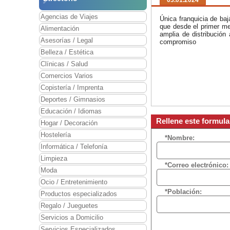
03.01.2024
Agencias de Viajes
Única franquicia de baj
que desde el primer me
Alimentación
amplia de distribución
Asesorías / Legal
compromiso
Belleza / Estética
Clínicas / Salud
Comercios Varios
Copistería / Imprenta
Deportes / Gimnasios
Educación / Idiomas
Rellene este formula
Hogar / Decoración
Hostelería
*Nombre:
Informática / Telefonía
Limpieza
*Correo electrónico:
Moda
Ocio / Entretenimiento
*Población:
Productos especializados
Regalo / Jueguetes
Servicios a Domicilio
Servicios Especializados