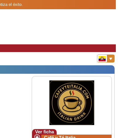
iza el éxito.
Ver ficha
Café y Té Italia