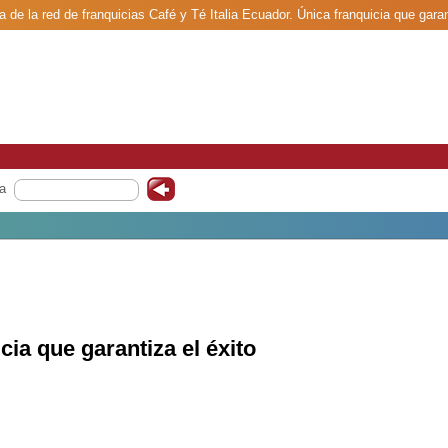
a de la red de franquicias Café y Té Italia Ecuador. Única franquicia que garant
a
cia que garantiza el éxito