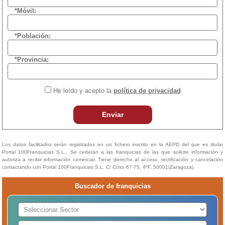
*Móvil:
*Población:
*Provincia:
He leído y acepto la
política de privacidad
Enviar
Los datos facilitados serán registrados en un fichero inscrito en la AEPD del que es titular
Portal 100Franquicias S.L.. Se cederán a las franquicias de las que solicite información y
autoriza a recibir información comercial. Tiene derecho al acceso, rectificación y cancelación
contactando con Portal 100Franquicias S.L. C/ Coso 67-75, 4ºF, 50001(Zaragoza).
Buscador de franquicias