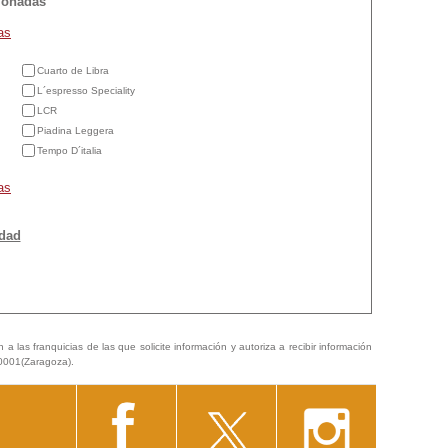
cionadas
as
Cuarto de Libra
L´espresso Speciality
LCR
Piadina Leggera
Tempo D´italia
as
idad
a las franquicias de las que solicite información y autoriza a recibir información
50001(Zaragoza).