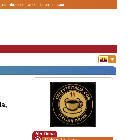
 distribución. Éxito = Diferenciación..
a,
Ver ficha
Café y Té Italia