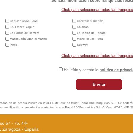
Solicita información sobre franquicias rela
Click para seleccionar todas las franquici
Chaulao Asian Food
Cocktails & Dreams
Fru Frozen Yogurt
Koktlitos
La Parrilla de Homero
La Tablita del Tartaro
Marisquería Juan el Marino
Movie House Pizza
Pim’s
Subway
Click para seleccionar todas las franquici
He leído y acepto la
política de privac
Enviar
trados en un fichero inscrito en la AEPD del que es titular Portal 100Franquicias S.L.. Se cederán 
so, rectificación y cancelación contactando con Portal 100Franquicias S.L. C/ Coso 67-75, 4ºF, 
so 67 - 75, 4ºF
1 Zaragoza - España