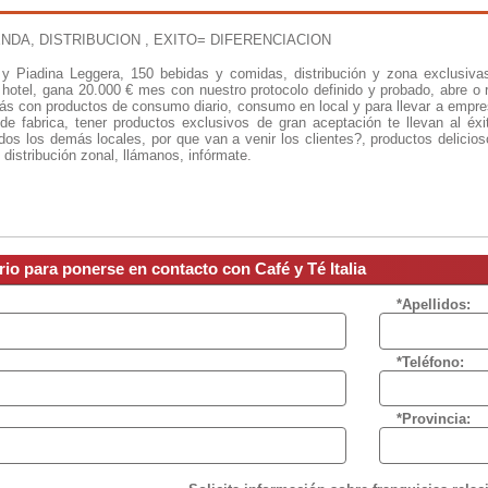
ENDA, DISTRIBUCION , EXITO= DIFERENCIACION
e
y Piadina Leggera, 150 bebidas y comidas, distribución y zona exclusiv
, hotel, gana 20.000 € mes con nuestro protocolo definido y probado, abre o 
más con productos de consumo diario, consumo en local y para llevar a empres
 de fabrica, tener productos exclusivos de gran aceptación te llevan al éxi
dos los demás locales, por que van a venir los clientes?, productos delicio
 distribución zonal, llámanos, infórmate.
rio para ponerse en contacto con Café y Té Italia
*Apellidos:
*Teléfono:
*Provincia: