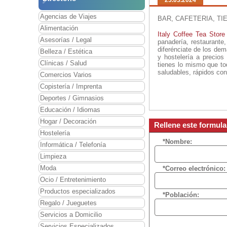
25.03.2024
Agencias de Viajes
BAR, CAFETERIA, TI
Alimentación
Italy Coffee Tea Stor
Asesorías / Legal
panadería, restaurante
diferénciate de los de
Belleza / Estética
y hostelería a precios
Clínicas / Salud
tienes lo mismo que to
saludables, rápidos con
Comercios Varios
Copistería / Imprenta
Deportes / Gimnasios
Educación / Idiomas
Hogar / Decoración
Rellene este formula
Hostelería
*Nombre:
Informática / Telefonía
Limpieza
Moda
*Correo electrónico:
Ocio / Entretenimiento
Productos especializados
*Población:
Regalo / Jueguetes
Servicios a Domicilio
Servicios Especializados