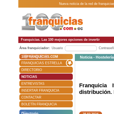
Nueva noticia de la red de franquicias
Franquicias. Las 100 mejores opciones de invertir
Área franquiciador:
Usuario
Contraseñ
100FRANQUICIAS.COM
Noticia - Hostelería
FRANQUICIAS ESTRELLA
DIRECTORIO
NOTICIAS
ENTREVISTAS
Franquicia I
INSERTAR FRANQUICIA
distribución.
CONTACTAR
BOLETÍN FRANQUICIA
Directorio