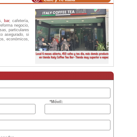
as,
bar
, cafetería,
reforma negocio,
as, particulares
to asegurado, si
sos, económicos,
*Móvil: