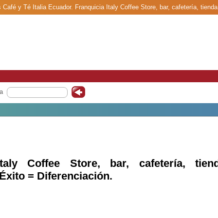
 Café y Té Italia Ecuador. Franquicia Italy Coffee Store, bar, cafetería, tienda,
a
taly Coffee Store, bar, cafetería, tiend
 Éxito = Diferenciación.