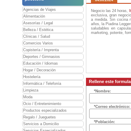
04.06.2024
Agencias de Viajes
Negocio las 24 horas,
I
exclusiva, gran negocio
Alimentación
a medida. Sin cocina 
Asesorías / Legal
años, la Piadina Legge
saludables en capsula
Belleza / Estética
marketing, potente, for
Clínicas / Salud
Comercios Varios
Copistería / Imprenta
Deportes / Gimnasios
Educación / Idiomas
Hogar / Decoración
Hostelería
Rellene este formula
Informática / Telefonía
Limpieza
*Nombre:
Moda
Ocio / Entretenimiento
*Correo electrónico:
Productos especializados
Regalo / Jueguetes
*Población:
Servicios a Domicilio
Servicios Especializados