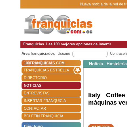
Nueva noticia de la red de f
Franquicias. Las 100 mejores opciones de invertir
Área franquiciador:
Usuario
Contraseñ
100FRANQUICIAS.COM
Noticia - Hostelería
FRANQUICIAS ESTRELLA
DIRECTORIO
NOTICIAS
ENTREVISTAS
Italy Coffe
INSERTAR FRANQUICIA
máquinas ve
CONTACTAR
BOLETÍN FRANQUICIA
Directorio