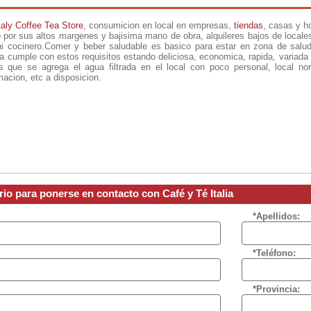
taly Coffee Tea Store
, consumicion en local en empresas,
tiendas
, casas y h
 por sus altos margenes y bajisima mano de obra, alquileres bajos de locale
ni cocinero.Comer y beber saludable es basico para estar en zona de salu
ra cumple con estos requisitos estando deliciosa, economica, rapida, variada
s que se agrega el agua filtrada en el local con poco personal, local n
macion, etc a disposicion.
rio para ponerse en contacto con Café y Té Italia
*Apellidos:
*Teléfono:
*Provincia: