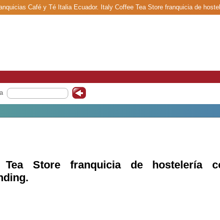
ranquicias Café y Té Italia Ecuador. Italy Coffee Tea Store franquicia de host
a
e Tea Store franquicia de hostelería c
nding.