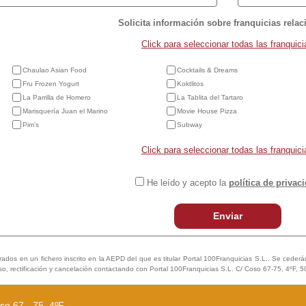
Solicita información sobre franquicias rela
Click para seleccionar todas las franquici
Chaulao Asian Food
Cocktails & Dreams
Fru Frozen Yogurt
Koktlitos
La Parrilla de Homero
La Tablita del Tartaro
Marisquería Juan el Marino
Movie House Pizza
Pim’s
Subway
Click para seleccionar todas las franquici
He leído y acepto la
política de privac
Enviar
trados en un fichero inscrito en la AEPD del que es titular Portal 100Franquicias S.L.. Se cederán 
so, rectificación y cancelación contactando con Portal 100Franquicias S.L. C/ Coso 67-75, 4ºF, 
so 67 - 75, 4ºF