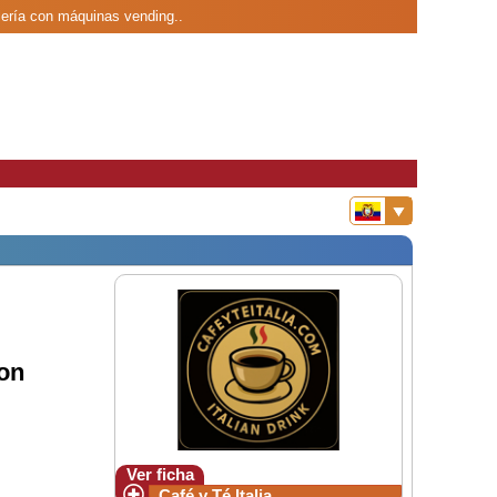
elería con máquinas vending..
on
Ver ficha
Café y Té Italia