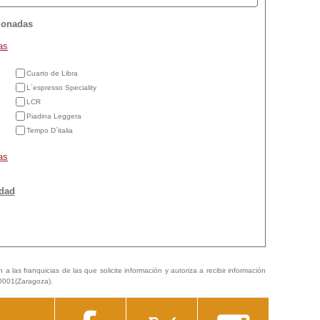
cionadas
as
Cuarto de Libra
L´espresso Speciality
LCR
Piadina Leggera
Tempo D´italia
as
idad
a las franquicias de las que solicite información y autoriza a recibir información
50001(Zaragoza).