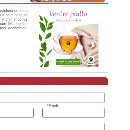
osteleria de zona
s y baja invesion
d y vivir muchos
 con 150 bebidas
ormal economico,
*Móvil: