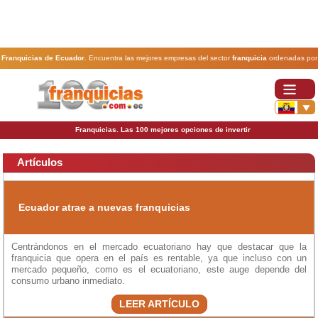
Franquicias de Ecuador
. Encuentra las mejores empresas del sector
franquicia
ordenadas por
actividad. En www.100franquicias.com.ec encontrarás las
franquicias
más rentables, baratas y
seguras.
Franquicias. Las 100 mejores opciones de invertir
Artículos
Ecuador atrae a nuevas franquicias
Centrándonos en el mercado ecuatoriano hay que destacar que la
franquicia que opera en el país es rentable, ya que incluso con un
mercado pequeño, como es el ecuatoriano, este auge depende del
consumo urbano inmediato.
LEER ARTÍCULO