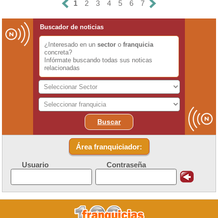
1
2
3
4
5
6
7
Buscador de noticias
¿Interesado en un
sector
o
franquicia
concreta?
Infórmate buscando todas sus noticas
relacionadas
Buscar
Área franquiciador:
Usuario
Contraseña