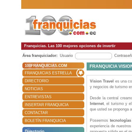
Franquicias. Las 100 mejores opciones de invertir
Área franquiciador:
Usuario
Contraseñ
100FRANQUICIAS.COM
FRANQUICIA VISIO
FRANQUICIAS ESTRELLA
DIRECTORIO
Vision Travel
es una co
y negocios de turismo e
NOTICIAS
ENTREVISTAS
Desde la central creamo
Internet
, el turismo y e
INSERTAR FRANQUICIA
que usted se proponga a
CONTACTAR
Poseemos
tecnologí­a
BOLETÍN FRANQUICIA
experiencia de nuestro
Directorio
propuesta sólida en el 