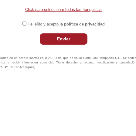
Click para seleccionar todas las franquicias
He leído y acepto la
política de privacidad
Enviar
trados en un fichero inscrito en la AEPD del que es titular Portal 100Franquicias S.L.. Se ceder
oriza a recibir información comercial. Tiene derecho al acceso, rectificación y cancelaci
75, 4ºF, 50001(Zaragoza).