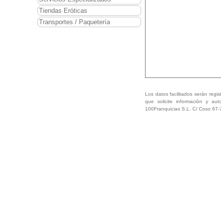
Tiendas Eróticas
Transportes / Paquetería
Los datos facilitados serán regis
que solicite información y aut
100Franquicias S.L. C/ Coso 67-