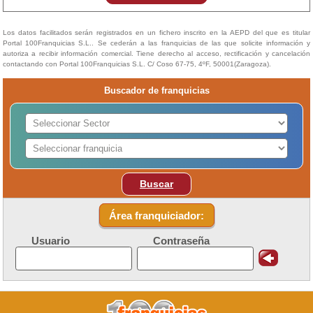
Los datos facilitados serán registrados en un fichero inscrito en la AEPD del que es titular
Portal 100Franquicias S.L.. Se cederán a las franquicias de las que solicite información y
autoriza a recibir información comercial. Tiene derecho al acceso, rectificación y cancelación
contactando con Portal 100Franquicias S.L. C/ Coso 67-75, 4ºF, 50001(Zaragoza).
Buscador de franquicias
Buscar
Área franquiciador:
Usuario
Contraseña