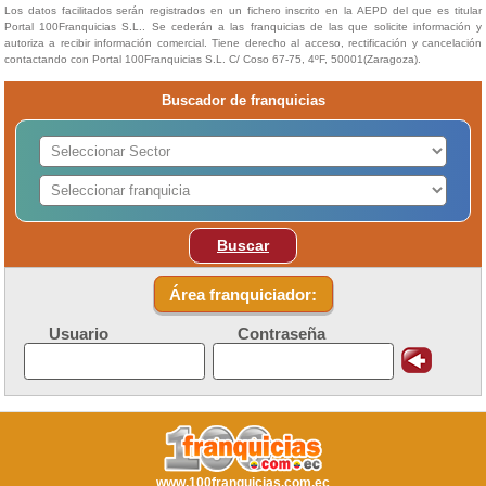
Los datos facilitados serán registrados en un fichero inscrito en la AEPD del que es titular
Portal 100Franquicias S.L.. Se cederán a las franquicias de las que solicite información y
autoriza a recibir información comercial. Tiene derecho al acceso, rectificación y cancelación
contactando con Portal 100Franquicias S.L. C/ Coso 67-75, 4ºF, 50001(Zaragoza).
Buscador de franquicias
Buscar
Área franquiciador:
Usuario
Contraseña
www.100franquicias.com.ec