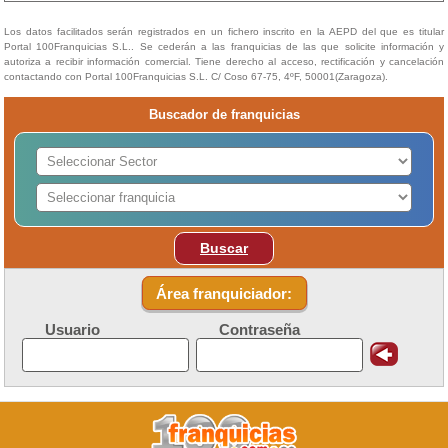
Los datos facilitados serán registrados en un fichero inscrito en la AEPD del que es titular
Portal 100Franquicias S.L.. Se cederán a las franquicias de las que solicite información y
autoriza a recibir información comercial. Tiene derecho al acceso, rectificación y cancelación
contactando con Portal 100Franquicias S.L. C/ Coso 67-75, 4ºF, 50001(Zaragoza).
Buscador de franquicias
Buscar
Área franquiciador:
Usuario
Contraseña