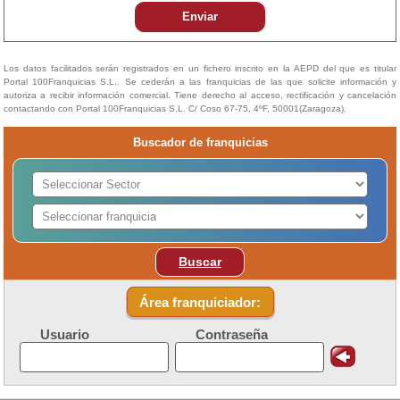
Enviar
Los datos facilitados serán registrados en un fichero inscrito en la AEPD del que es titular
Portal 100Franquicias S.L.. Se cederán a las franquicias de las que solicite información y
autoriza a recibir información comercial. Tiene derecho al acceso, rectificación y cancelación
contactando con Portal 100Franquicias S.L. C/ Coso 67-75, 4ºF, 50001(Zaragoza).
Buscador de franquicias
Buscar
Área franquiciador:
Usuario
Contraseña