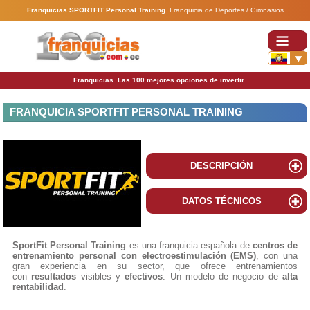
Franquicias SPORTFIT Personal Training
.
Franquicia de Deportes / Gimnasios
Franquicias. Las 100 mejores opciones de invertir
FRANQUICIA SPORTFIT PERSONAL TRAINING
DESCRIPCIÓN
DATOS TÉCNICOS
SportFit Personal Training
es una franquicia española de
centros de
entrenamiento personal con electroestimulación (EMS)
, con una
gran experiencia en su sector, que ofrece entrenamientos
con
resultados
visibles y
efectivos
. Un modelo de negocio de
alta
rentabilidad
.