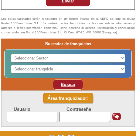
Enviar
Los datos facilitados serán registrados en un fichero inscrito en la AEPD del que es titular
Portal 100Franquicias S.L.. Se cederán a las franquicias de las que solicite información y
autoriza a recibir información comercial. Tiene derecho al acceso, rectificación y cancelación
contactando con Portal 100Franquicias S.L. C/ Coso 67-75, 4ºF, 50001(Zaragoza).
Buscador de franquicias
Buscar
Área franquiciador:
Usuario
Contraseña