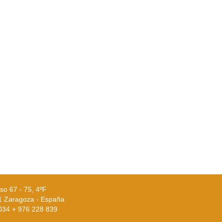
so 67 - 75, 4ºF
1 Zaragoza - España
0034 + 976 228 839