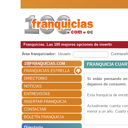
Franquicias. Las 100 mejores opciones de invertir
Área franquiciador:
Usuario
Contraseñ
100FRANQUICIAS.COM
FRANQUICIA CUAR
FRANQUICIAS ESTRELLA
DIRECTORIO
Si estás pensando en 
dejamos de consumir, d
NOTICIAS
ENTREVISTAS
Esta franquicia de ence
INSERTAR FRANQUICIA
Actualmente cuenta con 
CONTACTAR
menor a un año. Cuarto 
BOLETÍN FRANQUICIA
Directorio