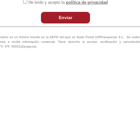
He leído y acepto la
política de privacidad
Enviar
trados en un fichero inscrito en la AEPD del que es titular Portal 100Franquicias S.L.. Se ceder
oriza a recibir información comercial. Tiene derecho al acceso, rectificación y cancelaci
75, 4ºF, 50001(Zaragoza).