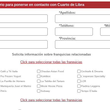
rio para ponerse en contacto con Cuarto de Libra
*Apellidos:
*Teléfono:
*Mó
*Provincia:
Solicita información sobre franquicias relacionadas
Click para seleccionar todas las franquicias
Café y Té Italia
Chaulao Asian Food
Cocktails & Dreams
Fru Frozen Yogurt
Koktlitos
L´espresso Speciality
La Parrilla de Homero
La Tablita del Tartaro
LCR
Marisquería Juan el Marino
Movie House Pizza
Piadina Leggera
Pim’s
Subway
Tempo D´italia
Click para seleccionar todas las franquicias