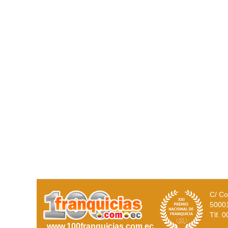
C/ Co
5000
Tlf. 
www.100franquicias.com.ec