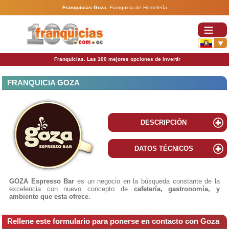
Franquicias Goza
.
Franquicia de Hostelería
Franquicias. Las 100 mejores opciones de invertir
FRANQUICIA GOZA
DESCRIPCIÓN
DATOS TÉCNICOS
GOZA Espresso Bar
es
un negocio en la búsqueda constante de la
excelencia con nuevo concepto de
cafetería, gastronomía, y
ambiente que esta ofrece.
Rellene este formulario para ponerse en contacto con Goza