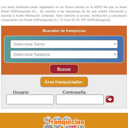
Los datos facilitados serán registrados en un fichero inscrito en la AEPD del que es titular
Portal 100Franquicias S.L.. Se cederán a las franquicias de las que solicite información y
autoriza a recibir información comercial. Tiene derecho al acceso, rectificación y cancelación
contactando con Portal 100Franquicias S.L. C/ Coso 67-75, 4ºF, 50001(Zaragoza).
Buscador de franquicias
Buscar
Área franquiciador:
Usuario
Contraseña