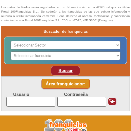
Los datos facilitados serán registrados en un fichero inscrito en la AEPD del que es titular
Portal 100Franquicias S.L.. Se cederán a las franquicias de las que solicite información y
autoriza a recibir información comercial. Tiene derecho al acceso, rectificación y cancelación
contactando con Portal 100Franquicias S.L. C/ Coso 67-75, 4ºF, 50001(Zaragoza).
Buscador de franquicias
Buscar
Área franquiciador:
Usuario
Contraseña