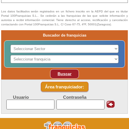
Los datos facilitados serán registrados en un fichero inscrito en la AEPD del que es titular
Portal 100Franquicias S.L.. Se cederán a las franquicias de las que solicite información y
autoriza a recibir información comercial. Tiene derecho al acceso, rectificación y cancelación
contactando con Portal 100Franquicias S.L. C/ Coso 67-75, 4ºF, 50001(Zaragoza).
Buscador de franquicias
Buscar
Área franquiciador:
Usuario
Contraseña