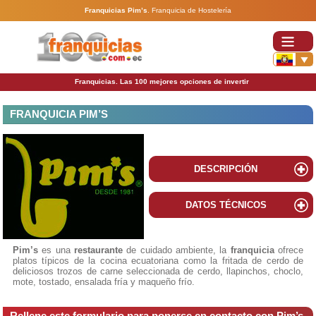
Franquicias Pim’s
.
Franquicia de Hostelería
Franquicias. Las 100 mejores opciones de invertir
FRANQUICIA PIM’S
DESCRIPCIÓN
DATOS TÉCNICOS
Pim’s
es una
restaurante
de cuidado ambiente, la
franquicia
ofrece
platos típicos de la cocina ecuatoriana como la fritada de cerdo de
deliciosos trozos de carne seleccionada de cerdo, llapinchos, choclo,
mote, tostado, ensalada fría y maqueño frío.
Rellene este formulario para ponerse en contacto con Pim’s