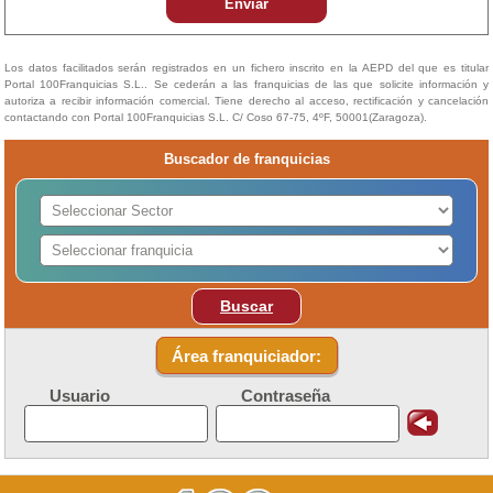
Enviar
Los datos facilitados serán registrados en un fichero inscrito en la AEPD del que es titular
Portal 100Franquicias S.L.. Se cederán a las franquicias de las que solicite información y
autoriza a recibir información comercial. Tiene derecho al acceso, rectificación y cancelación
contactando con Portal 100Franquicias S.L. C/ Coso 67-75, 4ºF, 50001(Zaragoza).
Buscador de franquicias
Buscar
Área franquiciador:
Usuario
Contraseña