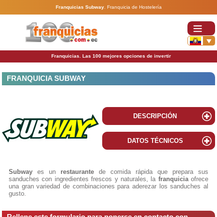
Franquicias Subway
.
Franquicia de Hostelería
Franquicias. Las 100 mejores opciones de invertir
FRANQUICIA SUBWAY
DESCRIPCIÓN
DATOS TÉCNICOS
Subway
es un
restaurante
de comida rápida que prepara sus
sanduches con ingredientes frescos y naturales, la
franquicia
ofrece
una gran variedad de combinaciones para aderezar los sanduches al
gusto.
Rellene este formulario para ponerse en contacto con