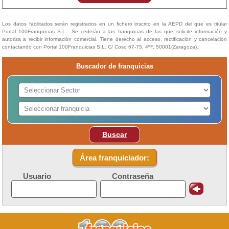
Los datos facilitados serán registrados en un fichero inscrito en la AEPD del que es titular
Portal 100Franquicias S.L.. Se cederán a las franquicias de las que solicite información y
autoriza a recibir información comercial. Tiene derecho al acceso, rectificación y cancelación
contactando con Portal 100Franquicias S.L. C/ Coso 67-75, 4ºF, 50001(Zaragoza).
Buscador de franquicias
Buscar
Área franquiciador:
Usuario
Contraseña